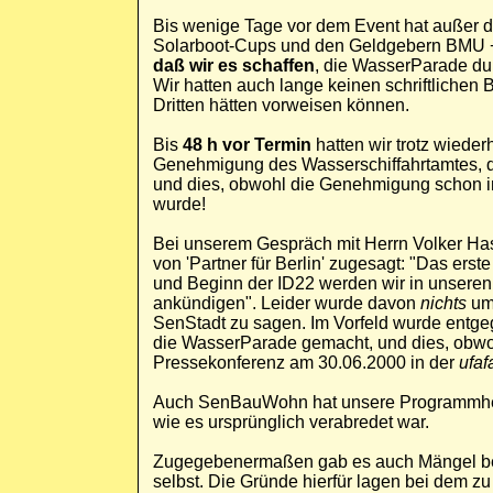
Bis wenige Tage vor dem Event hat außer 
Solarboot-Cups und den Geldgebern BMU 
daß wir es schaffen
, die WasserParade du
Wir hatten auch lange keinen schriftlichen 
Dritten hätten vorweisen können.
Bis
48 h vor Termin
hatten wir trotz wiede
Genehmigung des Wasserschiffahrtamtes, die
und dies, obwohl die Genehmigung schon i
wurde!
Bei unserem Gespräch mit Herrn Volker Ha
von 'Partner für Berlin' zugesagt: "Das er
und Beginn der ID22 werden wir in unseren
ankündigen". Leider wurde davon
nichts
umg
SenStadt zu sagen. Im Vorfeld wurde entge
die WasserParade gemacht, und dies, obwoh
Pressekonferenz am 30.06.2000 in der
ufaf
Auch SenBauWohn hat unsere Programmheft
wie es ursprünglich verabredet war.
Zugegebenermaßen gab es auch Mängel bei
selbst. Die Gründe hierfür lagen bei dem z