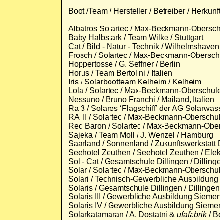
Boot /Team / Hersteller / Betreiber / Herkunf
Albatros Solartec / Max-Beckmann-Obersc
Baby Halbstark / Team Wilke / Stuttgart
Cat / Bild - Natur - Technik / Wilhelmshaven
Frosch / Solartec / Max-Beckmann-Oberschu
Hoppertosse / G. Seffner / Berlin
Horus / Team Bertolini / Italien
Iris / Solarbootteam Kelheim / Kelheim
Lola / Solartec / Max-Beckmann-Oberschule 
Nessuno / Bruno Franchi / Mailand, Italien
Ra 3 / Solares ‘Flagschiff’ der AG Solarwass
RA III / Solartec / Max-Beckmann-Oberschule
Red Baron / Solartec / Max-Beckmann-Obers
Sajeka / Team Moll / J. Wenzel / Hamburg
Saarland / Sonnenland / Zukunftswerkstatt D
Seehotel Zeuthen / Seehotel Zeuthen / Elek
Sol - Cat / Gesamtschule Dillingen / Dilling
Solar / Solartec / Max-Beckmann-Oberschule
Solari / Technisch-Gewerbliche Ausbildung
Solaris / Gesamtschule Dillingen / Dillingen
Solaris III / Gewerbliche Ausbildung Sieme
Solaris IV / Gewerbliche Ausbildung Sieme
Solarkatamaran / A. Dostatni &
ufafabrik
/ Be