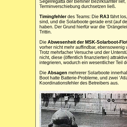
Segelregatta der Berliner Bezirksämter lief
Terminverschiebung durchsetzen ließ.
Timingfehler
des Teams: Die
RA3
fährt los
sind, und die Solarboote gerade erst (auf d
haben. Der Grund hierfür war die ‘Drängele
Trittin.
Die
Abwesenheit der MSK-Solarboot-Flot
vorher nicht mehr auffindbar, ebensowenig 
Trotz mehrfacher Versuche und der Unterst
nicht, diese (öffentlich finanzierten) attra
integrieren, wodurch ein wesentlicher Teil 
Die
Absagen
mehrerer Solarboote innerhal
Boot hatte Batterie-Probleme, und zwei ‘Atl
Koordinationsfehler des Betreibers aus.