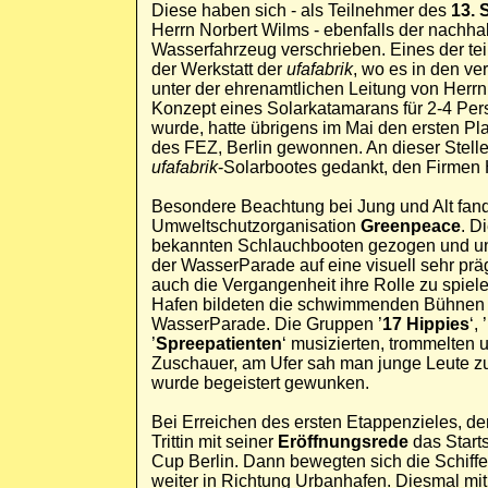
Diese haben sich - als Teilnehmer des
13. 
Herrn Norbert Wilms - ebenfalls der nachh
Wasserfahrzeug verschrieben. Eines der t
der Werkstatt der
ufafabrik
, wo es in den v
unter der ehrenamtlichen Leitung von Herr
Konzept eines Solarkatamarans für 2-4 Pers
wurde, hatte übrigens im Mai den ersten P
des FEZ, Berlin gewonnen. An dieser Stell
ufafabrik
-Solarbootes gedankt, den Firmen 
Besondere Beachtung bei Jung und Alt fand
Umweltschutzorganisation
Greenpeace
. D
bekannten Schlauchbooten gezogen und unt
der WasserParade auf eine visuell sehr prä
auch die Vergangenheit ihre Rolle zu spiel
Hafen bildeten die schwimmenden Bühnen f
WasserParade. Die Gruppen ’
17 Hippies
‘, ’
’
Spreepatienten
‘ musizierten, trommelten 
Zuschauer, am Ufer sah man junge Leute z
wurde begeistert gewunken.
Bei Erreichen des ersten Etappenzieles, d
Trittin mit seiner
Eröffnungsrede
das Starts
Cup Berlin. Dann bewegten sich die Schif
weiter in Richtung Urbanhafen. Diesmal mit